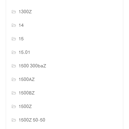
1300Z
14
15
15.01
1500 300baZ
1500AZ
1500BZ
1500Z
1500Z 50-50