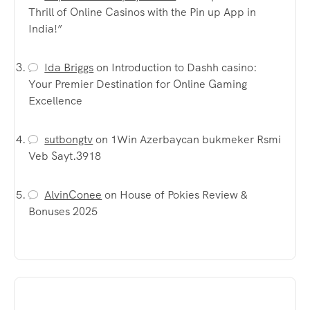
Thrill of Online Casinos with the Pin up App in
India!”
Ida Briggs
on
Introduction to Dashh casino:
Your Premier Destination for Online Gaming
Excellence
sutbongtv
on
1Win Azerbaycan bukmeker Rsmi
Veb Sayt.3918
AlvinConee
on
House of Pokies Review &
Bonuses 2025