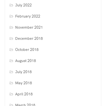
July 2022
February 2022
November 2021
December 2018
October 2018
August 2018
July 2018
May 2018
April 2018
March 2018