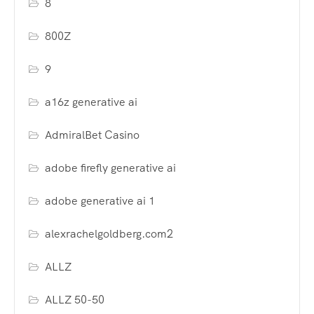
8
800Z
9
a16z generative ai
AdmiralBet Casino
adobe firefly generative ai
adobe generative ai 1
alexrachelgoldberg.com2
ALLZ
ALLZ 50-50