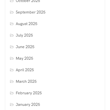
October 2025
September 2025
August 2025
July 2025
June 2025
May 2025
April 2025
March 2025
February 2025
January 2025