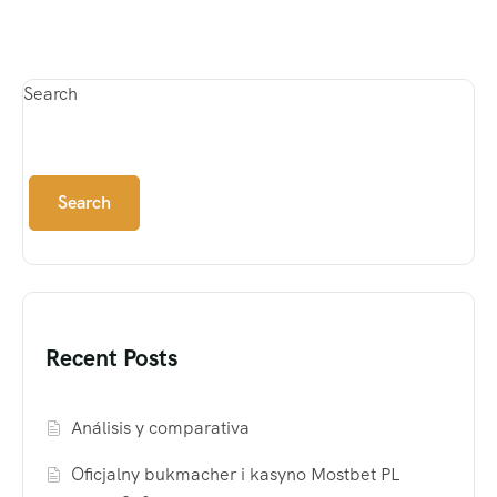
Search
Search
Recent Posts
Análisis y comparativa
Oficjalny bukmacher i kasyno Mostbet PL