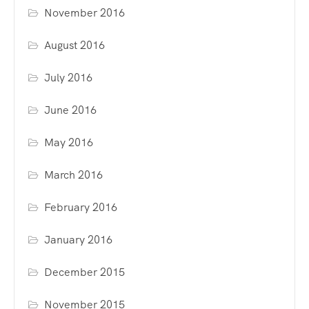
November 2016
August 2016
July 2016
June 2016
May 2016
March 2016
February 2016
January 2016
December 2015
November 2015