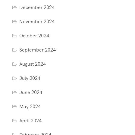
December 2024
November 2024
October 2024
September 2024
August 2024
July 2024
June 2024
May 2024
April 2024
February 2024