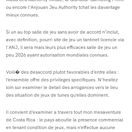
ou encore l’Anjouan Jeu Authority tchat les davantage
mieux connues.
Si un au top salle de jeu sans avoir de accord n’inclut,
avec definition, pourri site de jeu un tantinet licencie via
l’ANJ, il sera mais leurs plus efficaces salle de jeu un
peu 2026 ayant autorisation mondiales connues.
Voili� des desaccord plutot favorables d’entre elles :
l’ensemble offre des privileges specifiques. N’hesitez
loin sur examiner le detail des arrogances vers le lieu
des situation de jeux de tunes qu’elles dominent.
Il convient d’examiner a travers tout mon mesaventure
de Costa Rica : le pays aboutie la presence commercial
en tenant condition de jeux, mais n’effectue aucune