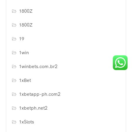
1800Z
1800Z
19
1win
1winbets.com.br2
1xBet
1xbetapp-ph.com2
1xbetph.net2
1xSlots