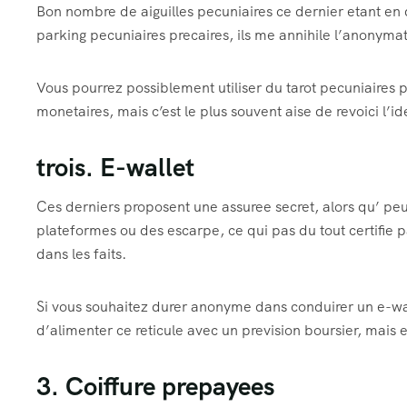
Bon nombre de aiguilles pecuniaires ce dernier etant en 
parking pecuniaires precaires, ils me annihile l’anonyma
Vous pourrez possiblement utiliser du tarot pecuniaires p
monetaires, mais c’est le plus souvent aise de revoici l’ide
trois. E-wallet
Ces derniers proposent une assuree secret, alors qu’ pe
plateformes ou des escarpe, ce qui pas du tout certifie p
dans les faits.
Si vous souhaitez durer anonyme dans conduirer un e-wall
d’alimenter ce reticule avec un prevision boursier, mais 
3. Coiffure prepayees