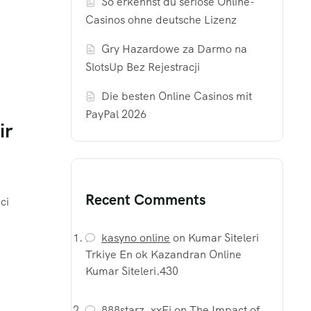
So erkennst du seriöse Online-
Casinos ohne deutsche Lizenz
Gry Hazardowe za Darmo na
SlotsUp Bez Rejestracji
Die besten Online Casinos mit
PayPal 2026
ir
Recent Comments
ci
kasyno online
on
Kumar Siteleri
Trkiye En ok Kazandran Online
Kumar Siteleri.430
888starz_xxEi
on
The Impact of