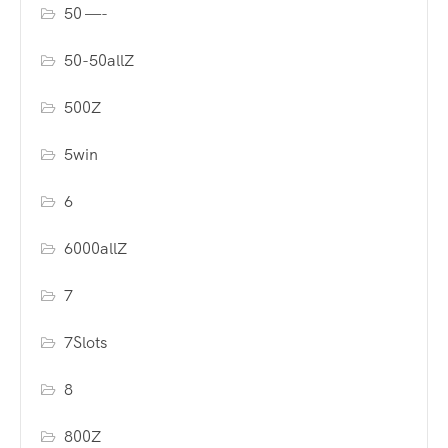
50 —-
50-50allZ
500Z
5win
6
6000allZ
7
7Slots
8
800Z