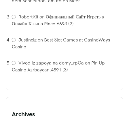
dem Schnellboot am Roten Meer
RobertKit
on
Официальный Сайт Играть в
Онлайн Казино Pinco.6693 (2)
Justincig
on
Best Slot Games at CasinoWays
Casino
Vivod iz zapoya na domy_rpOa
on
Pin Up
Casino Azrbaycan.4591 (3)
Archives