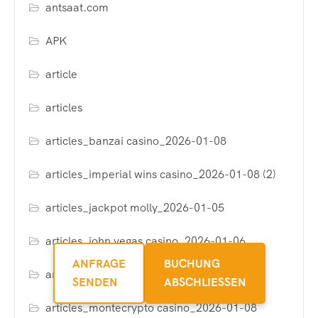
antsaat.com
APK
article
articles
articles_banzai casino_2026-01-08
articles_imperial wins casino_2026-01-08 (2)
articles_jackpot molly_2026-01-05
articles_john vegas casino_2026-01-06
ANFRAGE
BUCHUNG
articles_megawin casino_2026-01-07
SENDEN
ABSCHLIESSEN
articles_montecrypto casino_2026-01-08