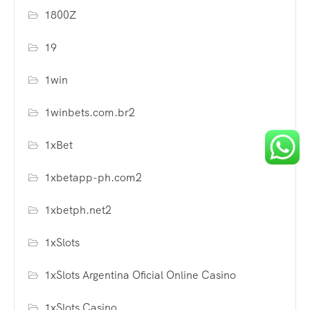
1800Z
19
1win
1winbets.com.br2
1xBet
1xbetapp-ph.com2
1xbetph.net2
1xSlots
1xSlots Argentina Oficial Online Casino
1xSlots Casino