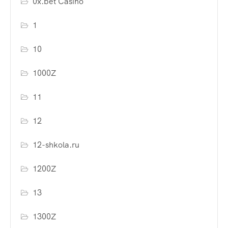
0x.bet Casino
1
10
1000Z
11
12
12-shkola.ru
1200Z
13
1300Z