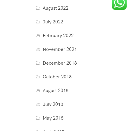
August 2022
July 2022
February 2022
November 2021
December 2018
October 2018
August 2018
July 2018
May 2018