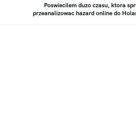
Poswiecilem duzo czasu, ktora sp
przeanalizowac hazard online do Hola