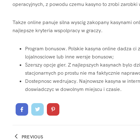
operacyjnych, z powodu czemu kasyno to zrobi zarobki
Takze online panuje silna wyscig zakopany kasynami onl
najlepsze kryteria wspolpracy w graczy.
Program bonusow. Polskie kasyna online dadza ci z
lojalnosciowe lub inne wersje bonusow;
Szerszy opcje gier. Z najlepszych kasynach bylo dz
stacjonarnych po prostu nie ma faktycznie napraw
Dostepnosc wedrujacy. Najnowsze kasyna w intern
doswiadczyc w dowolnym miejscu i czasie.
PREVIOUS