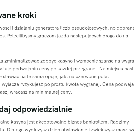
wane kroki
wosci i dzialaniu generatora liczb pseudolosowych, no dobran
es. Polecilibysmy graczom jazda nastepujacych droga do na
ala zminimalizowac zdobyc kasyno i wzmocnic szanse na wygr
ystuje podwajaniu ceny po kazdej przegranej. Na miejscu nas
e stawiac na te sama opcje, jak. na czerwone pole;
 wylacza ryzykujesz po prostu kwota wygranej. Cena podwaja
asz, wracasz na minimalnej ceny.
daj odpowiedzialnie
lne kasyna jest akceptowalne biznes bankrollem. Radzimy
u. Dlatego wydluzysz dzien obstawianie i zwiekszysz masz s