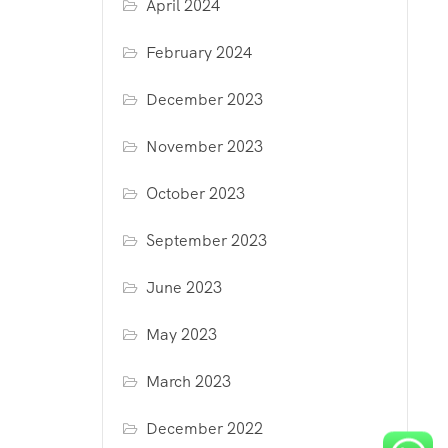
April 2024
February 2024
December 2023
November 2023
October 2023
September 2023
June 2023
May 2023
March 2023
December 2022