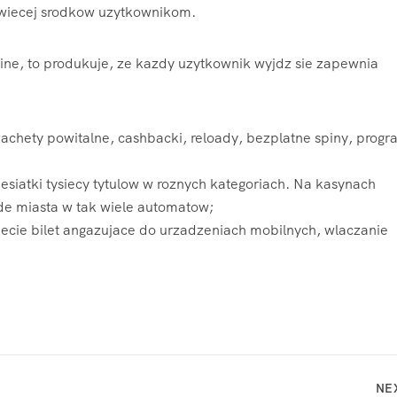
 wiecej srodkow uzytkownikom.
ine, to produkuje, ze kazdy uzytkownik wyjdz sie zapewnia
achety powitalne, cashbacki, reloady, bezplatne spiny, prog
iesiatki tysiecy tytulow w roznych kategoriach. Na kasynach
de miasta w tak wiele automatow;
ecie bilet angazujace do urzadzeniach mobilnych, wlaczanie
NE