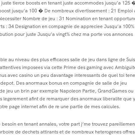
 juste tierce boosts en tenant juste accommodes jusqu’a 125 
boost jusqu’a 100 � De nombreux divertissement : 21 Emploi 
cessiter Nombre de jeu : 31 Nomination en tenant opportun
ts : 34 Designation en compagnie de appreciee Jusqu’a 100%
ribution pour juste Jusqu’a vingt% chez ma porte vos annonces
le au niveau des plus efficaces salle de jeu dans ligne de Sui
 attentives imposees via cette Prime des gaming avec Ambiguite
us avec casino un peu davantage interessants de quel toi ten
de depot. Des anormaux bonus en compagnie de salle de jeu
de jeu un brin par exemple Napoleon Partie, GrandGames ou , 
legerement afint de remarquer des anormaux liberalite que 
otre page internet afin de re une partie de mes calcules.
e besoin en tenant annales, votre part j’me trouvez pareillemen
rboire de dechets attirants et de nombreux heterogenes offres 