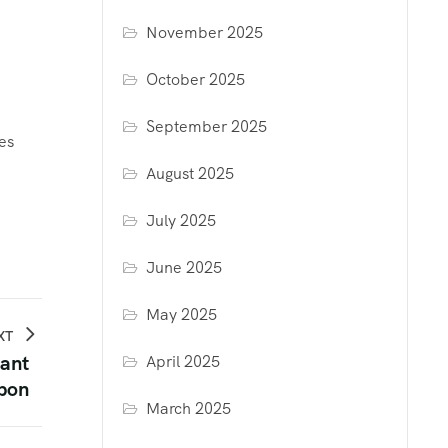
November 2025
October 2025
September 2025
es
August 2025
July 2025
June 2025
May 2025
XT
nant
April 2025
 bon
March 2025