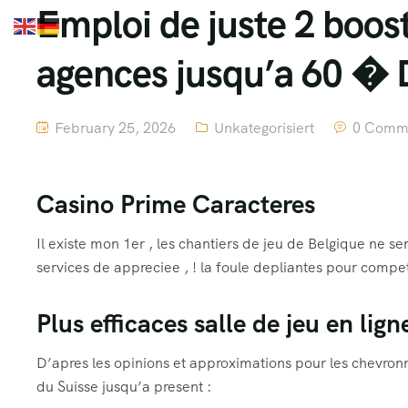
Emploi de juste 2 boos
agences jusqu’a 60 � 
February 25, 2026
Unkategorisiert
0 Comm
Casino Prime Caracteres
Il existe mon 1er , les chantiers de jeu de Belgique ne s
services de appreciee , ! la foule depliantes pour compet
Plus efficaces salle de jeu en li
D’apres les opinions et approximations pour les chevronn
du Suisse jusqu’a present :