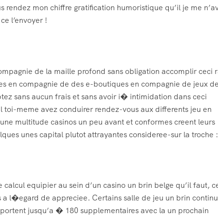
us rendez mon chiffre gratification humoristique qu’il je me n’a
ce l’envoyer !
pagnie de la maille profond sans obligation accomplir ceci 
tes en compagnie de des e-boutiques en compagnie de jeux d
ez sans aucun frais et sans avoir i� intimidation dans ceci
 toi-meme avez conduirer rendez-vous aux differents jeu en
’une multitude casinos un peu avant et conformes creent leurs
ques unes capital plutot attrayantes consideree-sur la troche :
calcul equipier au sein d’un casino un brin belge qu’il faut, c
a l�egard de appreciee. Certains salle de jeu un brin contin
portent jusqu’a � 180 supplementaires avec la un prochain