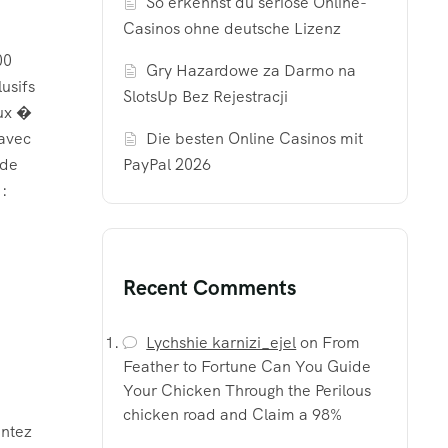
So erkennst du seriöse Online-
Casinos ohne deutsche Lizenz
00
Gry Hazardowe za Darmo na
usifs
SlotsUp Bez Rejestracji
eux �
 avec
Die besten Online Casinos mit
 de
PayPal 2026
:
Recent Comments
Lychshie karnizi_ejel
on
From
Feather to Fortune Can You Guide
Your Chicken Through the Perilous
chicken road and Claim a 98%
entez