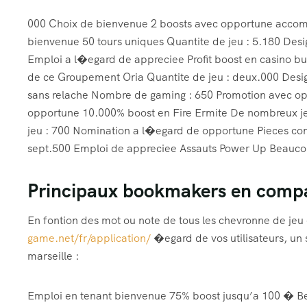
000 Choix de bienvenue 2 boosts avec opportune accom
bienvenue 50 tours uniques Quantite de jeu : 5.180 Des
Emploi a l�egard de appreciee Profit boost en casino bu
de ce Groupement Oria Quantite de jeu : deux.000 Des
sans relache Nombre de gaming : 650 Promotion avec op
opportune 10.000% boost en Fire Ermite De nombreux j
jeu : 700 Nomination a l�egard de opportune Pieces c
sept.500 Emploi de appreciee Assauts Power Up Beaucou
Principaux bookmakers en comp
En fontion des mot ou note de tous les chevronne de jeu 
game.net/fr/application/
�egard de vos utilisateurs, un 
marseille :
Emploi en tenant bienvenue 75% boost jusqu’a 100 � B