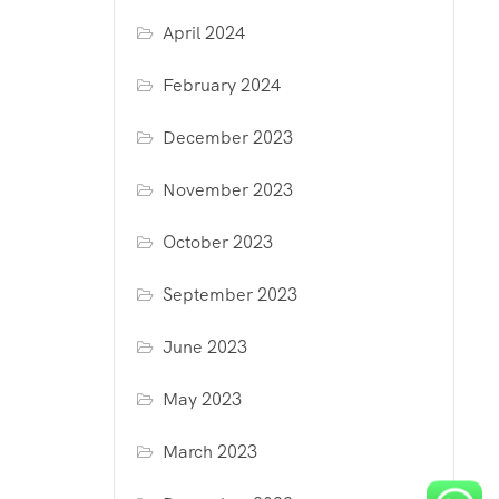
April 2024
February 2024
December 2023
November 2023
October 2023
September 2023
June 2023
May 2023
March 2023