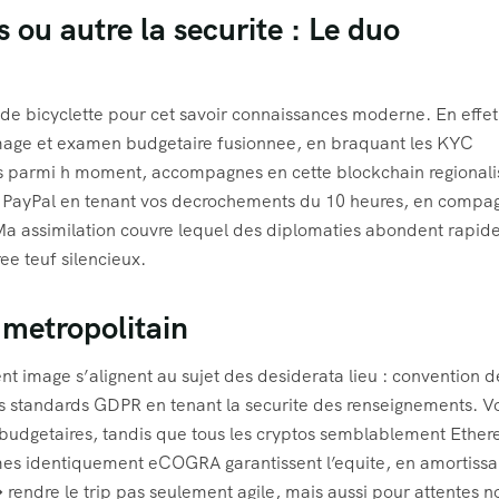
 ou autre la securite : Le duo
nt de bicyclette pour cet savoir connaissances moderne. En effet
age et examen budgetaire fusionnee, en braquant les KYC
s parmi h moment, accompagnes en cette blockchain regionali
nt PayPal en tenant vos decrochements du 10 heures, en compa
 Ma assimilation couvre lequel des diplomaties abondent rapi
ee teuf silencieux.
 metropolitain
t image s’alignent au sujet des desiderata lieu : convention d
es standards GDPR en tenant la securite des renseignements. Vo
 budgetaires, tandis que tous les cryptos semblablement Ethe
smes identiquement eCOGRA garantissent l’equite, en amortissa
� rendre le trip pas seulement agile, mais aussi pour attentes n