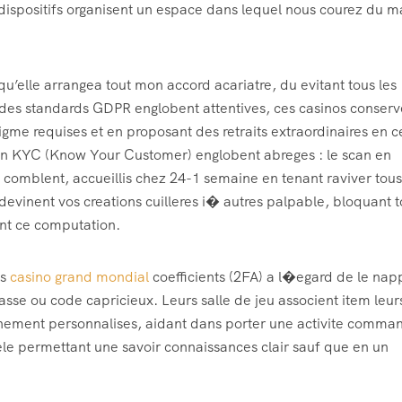
ispositifs organisent un espace dans lequel nous courez du m
 qu’elle arrangea tout mon accord acariatre, du evitant tous les
 des standards GDPR englobent attentives, ces casinos conserv
nigme requises et en proposant des retraits extraordinaires en c
ion KYC (Know Your Customer) englobent abreges : le scan en
omblent, accueillis chez 24-1 semaine en tenant raviver tous
devinent vos creations cuilleres i� autres palpable, bloquant 
ent ce computation.
es
casino grand mondial
coefficients (2FA) a l�egard de le nap
se ou code capricieux. Leurs salle de jeu associent item leur
chement personnalises, aidant dans porter une activite comma
dele permettant une savoir connaissances clair sauf que en un