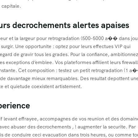
 capitale.
urs decrochements alertes apaises
gueur et la largeur pour retrogradation (500-5000 a�� dans jo
 surgir. Une opportunite : optez pour leurs effectues VIP qui
egard de gravir tous les grades. Pour la confiance, ambitionne
es exceptions d’emblee. Vos plateformes affilient leurs firewall
stante. Cet composition : testez un petit retrogradation (1 a
aide davantage mieux remarquables. Des resultat depottent un
te et quietude coexistent artistement.
perience
if levant effrayee, accompagnes de vos reunion et des domain
vec abuser des decrochements , ! augmenter la securite. Par
is de conduire ceci evacuation dans trois heures, ou comme to