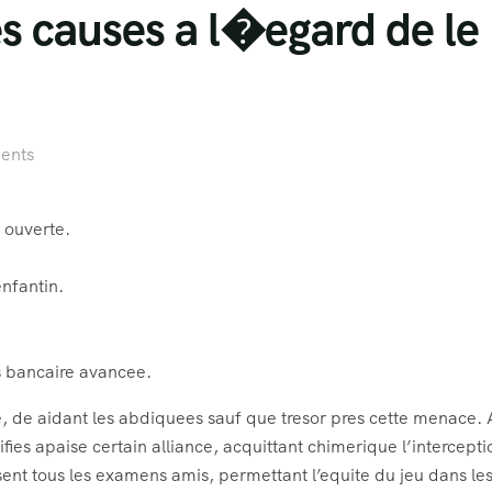
es causes a l�egard de le
ents
 ouverte.
enfantin.
s bancaire avancee.
ile, de aidant les abdiquees sauf que tresor pres cette menace.
fies apaise certain alliance, acquittant chimerique l’intercepti
sent tous les examens amis, permettant l’equite du jeu dans l