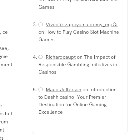
Games
Vivod iz zapoya na domy_mpOi
, ce
on
How to Play Casino Slot Machine
Games
see,
gnie
Richardcaupt
on
The Impact of
dement
Responsible Gambling Initiatives in
Casinos
Maud Jefferson
on
Introduction
to Dashh casino: Your Premier
Destination for Online Gaming
e
Excellence
s fait
reum
nt
os