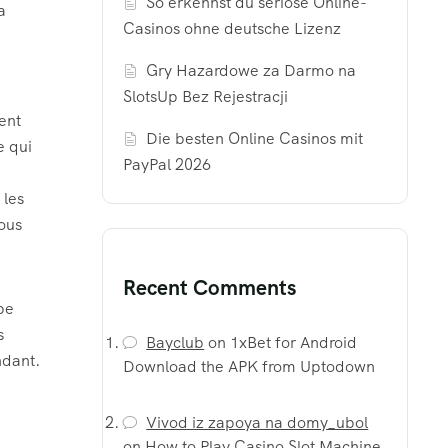
So erkennst du seriöse Online-
a
Casinos ohne deutsche Lizenz
Gry Hazardowe za Darmo na
SlotsUp Bez Rejestracji
ent
Die besten Online Casinos mit
e qui
PayPal 2026
 les
tous
Recent Comments
pe
s
Bayclub
on
1xBet for Android
ndant.
Download the APK from Uptodown
Vivod iz zapoya na domy_ubol
on
How to Play Casino Slot Machine