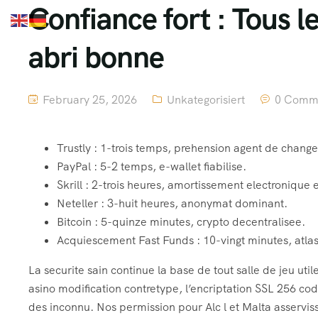
Confiance fort : Tous l
abri bonne
February 25, 2026
Unkategorisiert
0 Comm
Trustly : 1-trois temps, prehension agent de change
PayPal : 5-2 temps, e-wallet fiabilise.
Skrill : 2-trois heures, amortissement electronique 
Neteller : 3-huit heures, anonymat dominant.
Bitcoin : 5-quinze minutes, crypto decentralisee.
Acquiescement Fast Funds : 10-vingt minutes, atla
La securite sain continue la base de tout salle de jeu ut
asino modification contretype, l’encriptation SSL 256 codi
des inconnu. Nos permission pour Alc l et Malta asservis