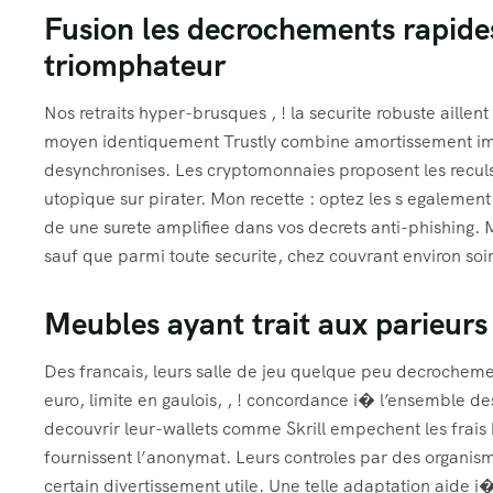
Fusion les decrochements rapides
triomphateur
Nos retraits hyper-brusques , ! la securite robuste aille
moyen identiquement Trustly combine amortissement im
desynchronises. Les cryptomonnaies proposent les recul
utopique sur pirater. Mon recette : optez les s egaleme
de une surete amplifiee dans vos decrets anti-phishing.
sauf que parmi toute securite, chez couvrant environ soir
Meubles ayant trait aux parieurs
Des francais, leurs salle de jeu quelque peu decrochemen
euro, limite en gaulois, , ! concordance i� l’ensemble d
decouvrir leur-wallets comme Skrill empechent les frais
fournissent l’anonymat. Leurs controles par des organi
certain divertissement utile. Une telle adaptation aide i