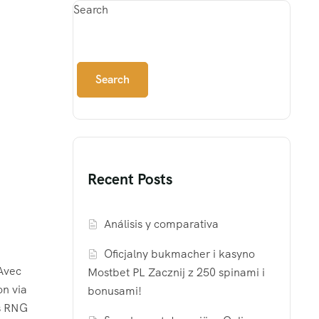
Search
Search
Recent Posts
Análisis y comparativa
Oficjalny bukmacher i kasyno
 Avec
Mostbet PL Zacznij z 250 spinami i
on via
bonusami!
es RNG