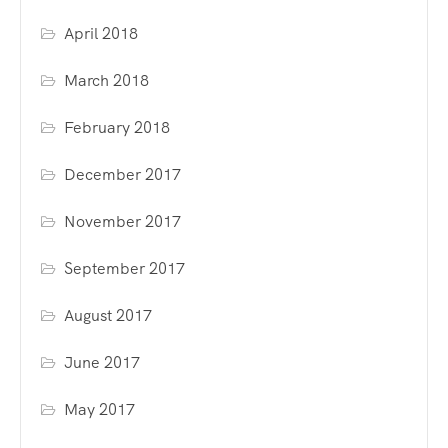
April 2018
March 2018
February 2018
December 2017
November 2017
September 2017
August 2017
June 2017
May 2017