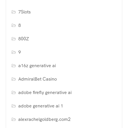
7Slots
8
800Z
9
a16z generative ai
AdmiralBet Casino
adobe firefly generative ai
adobe generative ai 1
alexrachelgoldberg.com2