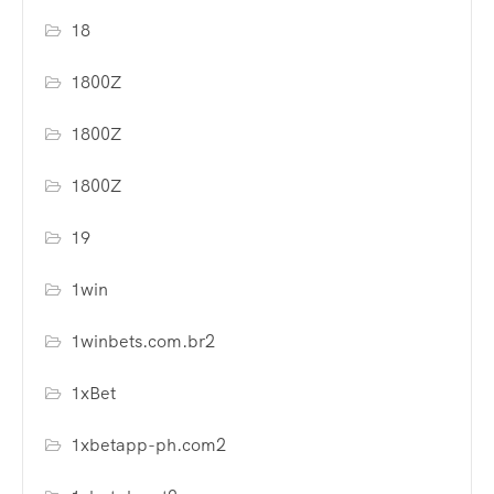
18
1800Z
1800Z
1800Z
19
1win
1winbets.com.br2
1xBet
1xbetapp-ph.com2