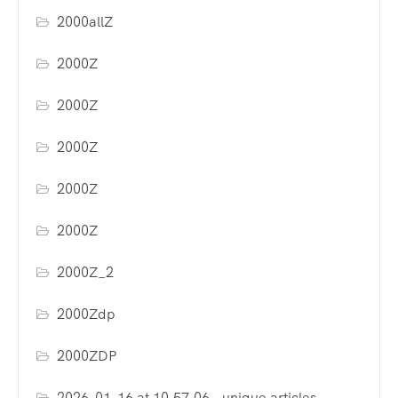
2000allZ
2000Z
2000Z
2000Z
2000Z
2000Z
2000Z_2
2000Zdp
2000ZDP
2026-01-16 at 10.57.06 – unique articles