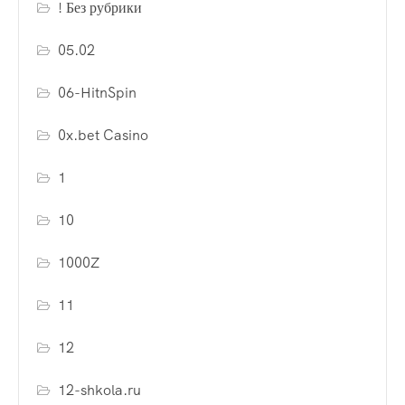
! Без рубрики
05.02
06-HitnSpin
0x.bet Casino
1
10
1000Z
11
12
12-shkola.ru