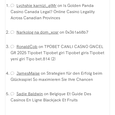
Lychshie karnizi_giMr
on
Is Golden Panda
Casino Canada Legal? Online Casino Legality
Across Canadian Provinces
Narkolog na dom_xosr
on
0x361a68b7
RonaldCob
on
TPOBET CANLI CASNO GNCEL
GR 2025 Tipobet Tipobet giri Tipobet giris Tipobet
yeni giri Tipo bet.814 (2)
JamesMaise
on
Strategien für den Erfolg beim
Glücksspiel So maximieren Sie Ihre Chancen
Sadie Baldwin
on
Belgique Et Guide Des
Casinos En Ligne Blackjack Et Fruits