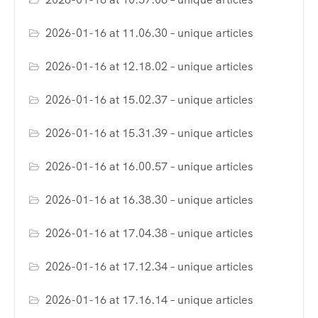
2026-01-16 at 11.06.30 – unique articles
2026-01-16 at 12.18.02 – unique articles
2026-01-16 at 15.02.37 – unique articles
2026-01-16 at 15.31.39 – unique articles
2026-01-16 at 16.00.57 – unique articles
2026-01-16 at 16.38.30 – unique articles
2026-01-16 at 17.04.38 – unique articles
2026-01-16 at 17.12.34 – unique articles
2026-01-16 at 17.16.14 – unique articles