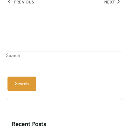
PREVIOUS
NEXT
Search
Search
Recent Posts