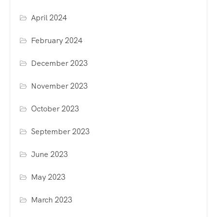
April 2024
February 2024
December 2023
November 2023
October 2023
September 2023
June 2023
May 2023
March 2023