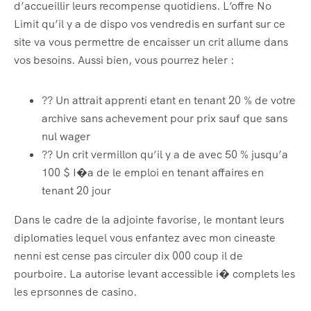
d’accueillir leurs recompense quotidiens. L’offre No
Limit qu’il y a de dispo vos vendredis en surfant sur ce
site va vous permettre de encaisser un crit allume dans
vos besoins. Aussi bien, vous pourrez heler :
?? Un attrait apprenti etant en tenant 20 % de votre
archive sans achevement pour prix sauf que sans
nul wager
?? Un crit vermillon qu’il y a de avec 50 % jusqu’a
100 $ I�a de le emploi en tenant affaires en
tenant 20 jour
Dans le cadre de la adjointe favorise, le montant leurs
diplomaties lequel vous enfantez avec mon cineaste
nenni est cense pas circuler dix 000 coup il de
pourboire. La autorise levant accessible i� complets les
les eprsonnes de casino.