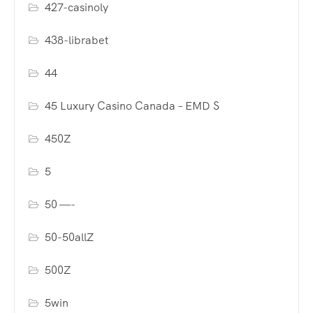
427-casinoly
438-librabet
44
45 Luxury Casino Canada – EMD S
450Z
5
50 —-
50-50allZ
500Z
5win