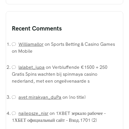
Recent Comments
Williamallor
on
Sports Betting & Casino Games
on Mobile
lalabet_jupa
on
Verbluffende €1500 + 250
Gratis Spins wachten bij spinmaya casino
nederland, met een ongeëvenaarde s
avet mirakyan_duPa
on
(no title)
najlepsze_nisr
on
1XBET зеркало рабочее –
1ХБЕТ официальный сайт – Вход.1701 (2)