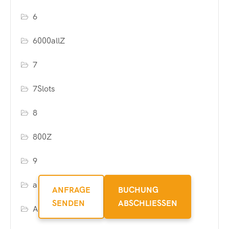
6
6000allZ
7
7Slots
8
800Z
9
a16z generative ai
ANFRAGE
BUCHUNG
SENDEN
ABSCHLIESSEN
AdmiralBet Casino